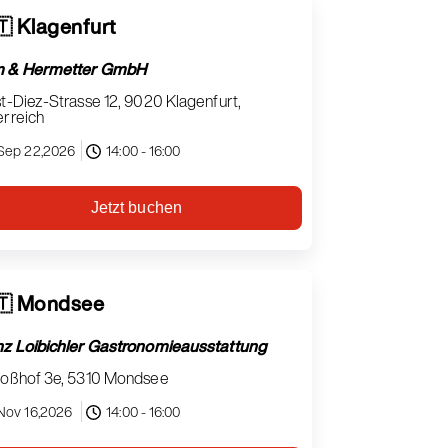
🇹 Klagenfurt
 & Hermetter GmbH
t-Diez-Strasse 12, 9020 Klagenfurt,
erreich
Sep 22,2026
14:00 - 16:00
Jetzt buchen
🇹 Mondsee
nz Loibichler Gastronomieausstattung
loßhof 3e, 5310 Mondsee
Nov 16,2026
14:00 - 16:00