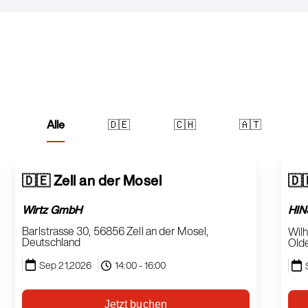
Alle
🇩🇪
🇨🇭
🇦🇹
🇩🇪 Zell an der Mosel
🇩
Wirtz GmbH
HIN
Barlstrasse 30,
56856 Zell an der Mosel
,
Wil
Deutschland
Old
Sep 21,2026
14:00 - 16:00
Jetzt buchen