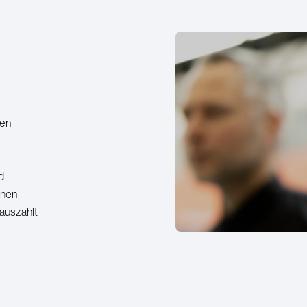
ben
rd
nnen
 auszahlt