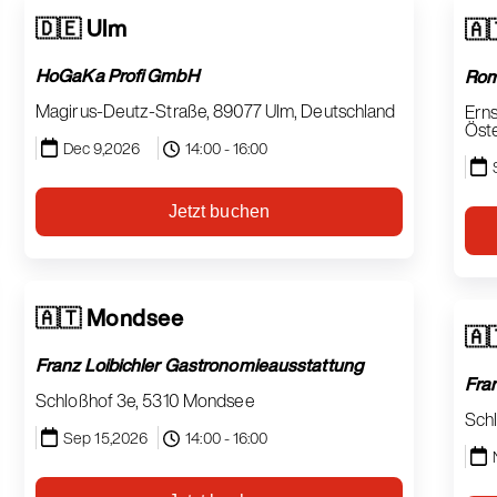
🇩🇪 Ulm
🇦
HoGaKa Profi GmbH
Rom
Magirus-Deutz-Straße, 89077 Ulm, Deutschland
Erns
Öst
Dec 9,2026
14:00 - 16:00
Jetzt buchen
🇦🇹 Mondsee
🇦
Franz Loibichler Gastronomieausstattung
Fra
Schloßhof 3e, 5310 Mondsee
Sch
Sep 15,2026
14:00 - 16:00